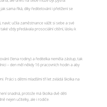
rpaná, ale dnes na sebe může být pyšná.
ak sama říká, díky ředitelování i přetížení se
i, navíc učila zaměstnance vážit si sebe a své
také vždy předávala prosociální cítění, lásku k
ní člena rodiny) a ředitelka neměla zástup, tak
olnici – den měl někdy 16 pracovních hodin a aby
 Práci s dětmi mladšími tří let zvládá školka na
 není snadná, protože má školka dvě děti
ně nejen učitelky, ale i rodiče.