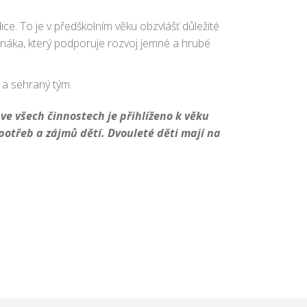
ice. To je v předškolním věku obzvlášť důležité
anáka, který podporuje rozvoj jemné a hrubé
í a sehraný tým.
ve všech činnostech je přihlíženo k věku
potřeb a zájmů dětí. Dvouleté děti mají na