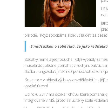
part
Učil
nau
Jako
prác
přírodě. Když spočítáme, kolik učila dětí za deset l
S nadsázkou o sobě říká, že jako ředitelk
Začátky neměla jednoduché. Když vypadly zaměstn
musela dopoledne pomáhat v kuchyni, pak učit a pa
školka „fungovala“, jinak, než porušovat zákoník p
Koncepce v oblasti výchovy a vzdělávání je v její
vysoké úrovni.
Od roku 2017 má školka i chůvu, která pomáhá k po
integrované v MŠ, proto se učitelky stále vzdělávaj