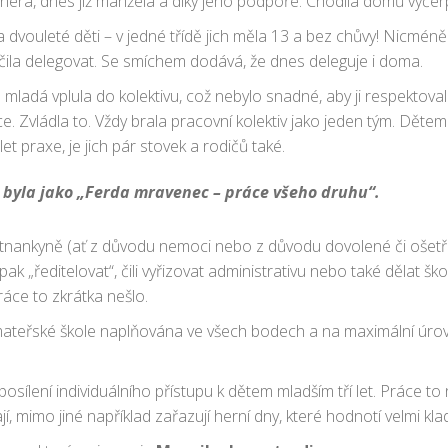
nera, dnes již manžela a díky jeho podpoře. Chodila domů vyče
a dvouleté děti – v jedné třídě jich měla 13 a bez chůvy! Nicméně j
čila delegovat. Se smíchem dodává, že dnes deleguje i doma.
 mladá vplula do kolektivu, což nebylo snadné, aby ji respektoval
e. Zvládla to. Vždy brala pracovní kolektiv jako jeden tým. Dětem 
et praxe, je jich pár stovek a rodičů také.
a byla jako „Ferda mravenec – práce všeho druhu“.
ankyně (ať z důvodu nemoci nebo z důvodu dovolené či ošetřová
k „ředitelovat“, čili vyřizovat administrativu nebo také dělat šk
ráce to zkrátka nešlo.
 mateřské škole naplňována ve všech bodech a na maximální úrovni.
sílení individuálního přístupu k dětem mladším tří let. Práce to
í, mimo jiné například zařazují herní dny, které hodnotí velmi klad