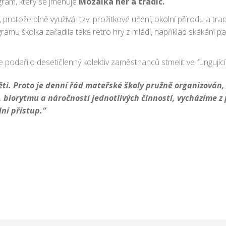
gram, který se jmenuje
Mozaika her a tradic.
 protože plně využívá tzv. prožitkové učení, okolní přírodu a trad
amu školka zařadila také retro hry z mládí, například skákání p
e podařilo desetičlenný kolektiv zaměstnanců stmelit ve fungujíc
ti. Proto je denní řád mateřské školy pružně organizován, 
, biorytmu a náročnosti jednotlivých činností, vycházíme z 
ní přístup.“