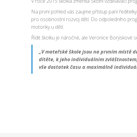
V roce 2015 školka změnila Školní vzdělávací pro
Na první pohled vás zaujme přístup paní ředitelky,
pro osobnostní rozvoj dětí. Do odpoledního progr
motoriky u dětí.
Řídit školku je náročné, ale Veronice Borýskové s
„V mateřské škole jsou na prvním místě dě
dítěte, k jeho individuálním zvláštnostem
vše dostatek času a maximálně individuál