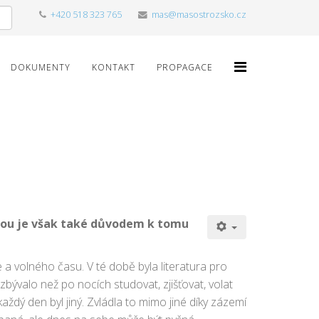
+420 518 323 765
mas@masostrozsko.cz
DOKUMENTY
KONTAKT
PROPAGACE
ou je však také důvodem k tomu
a volného času. V té době byla literatura pro
bývalo než po nocích studovat, zjišťovat, volat
aždý den byl jiný. Zvládla to mimo jiné díky zázemí