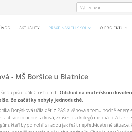
ÚVOD
AKTUALITY
PRAXE NAŠICH ŠKOL
O PROJEKTU
vá - MŠ Boršice u Blatnice
inou píší u příležitosti úmrtí.
Odchod na mateřskou dovolen
píše, že začátky nebyly jednoduché.
nika Borýsková učila děti z PAS a věnovala tomu hodně energie 
 s autismem nedostatková, zkušenosti kolegů minimální. A tak nez
gům, kteří by pomohli s radou jak řešit nepředvídatelné situace, k