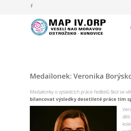
Medailonek: Veronika Borýsko
Medailonky o výsledcích práce ředitelů škol se větš
bilancovat výsledky desetileté práce tím s
Vero
děti
kole