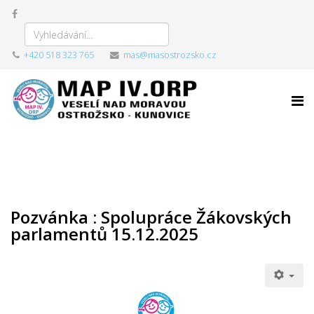
+420 518 323 765
mas@masostrozsko.cz
Pozvánka : Spolupráce Žákovských
parlamentů 15.12.2025