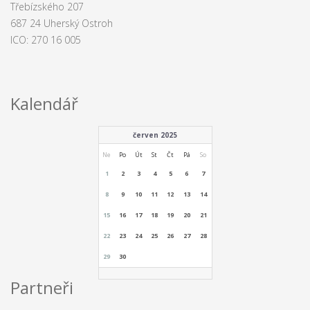
Třebízského 207
687 24 Uherský Ostroh
ICO: 270 16 005
Kalendář
červen 2025
Ne
Po
Út
St
Čt
Pá
So
1
2
3
4
5
6
7
8
9
10
11
12
13
14
15
16
17
18
19
20
21
22
23
24
25
26
27
28
29
30
Partneři