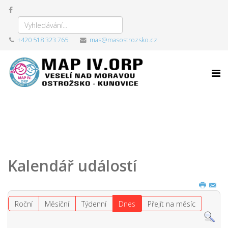
+420 518 323 765
mas@masostrozsko.cz
Kalendář událostí
Roční
Měsíční
Týdenní
Dnes
Přejít na měsíc