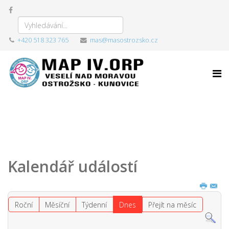
+420 518 323 765
mas@masostrozsko.cz
Kalendář událostí
Roční
Měsíční
Týdenní
Dnes
Přejít na měsíc