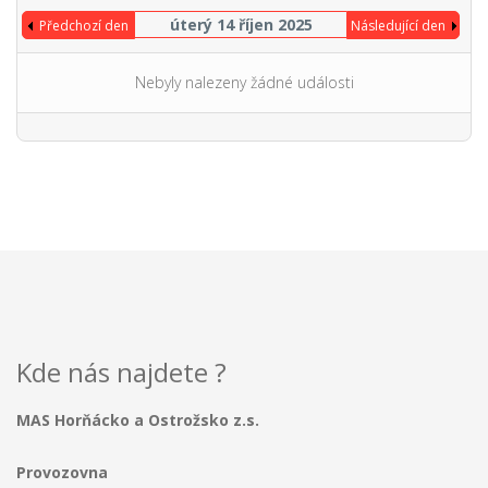
úterý 14 říjen 2025
Předchozí den
Následující den
Nebyly nalezeny žádné události
Kde nás najdete ?
MAS Horňácko a Ostrožsko z.s.
Provozovna