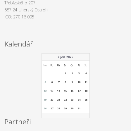
Třebízského 207
687 24 Uherský Ostroh
ICO: 270 16 005
Kalendář
říjen 2025
Ne
Po
Út
St
Čt
Pá
So
1
2
3
4
5
6
7
8
9
10
11
12
13
14
15
16
17
18
19
20
21
22
23
24
25
26
27
28
29
30
31
Partneři