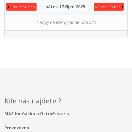
pátek 17 říjen 2025
Předchozí den
Následující den
Nebyly nalezeny žádné události
Kde nás najdete ?
MAS Horňácko a Ostrožsko z.s.
Provozovna