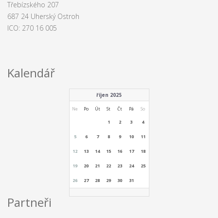
Třebízského 207
687 24 Uherský Ostroh
ICO: 270 16 005
Kalendář
říjen 2025
Ne
Po
Út
St
Čt
Pá
So
1
2
3
4
5
6
7
8
9
10
11
12
13
14
15
16
17
18
19
20
21
22
23
24
25
26
27
28
29
30
31
Partneři