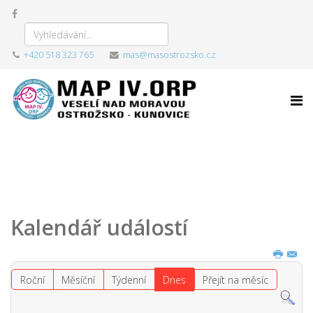
+420 518 323 765
mas@masostrozsko.cz
Kalendář událostí
Roční
Měsíční
Týdenní
Dnes
Přejít na měsíc